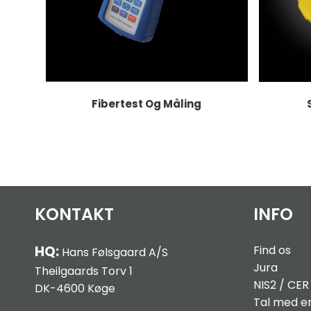
Fibertest Og Måling
KONTAKT
INFO
HQ:
Find os
Hans Følsgaard A/S
Jura
Theilgaards Torv 1
NIS2 / C
ER
DK-4600 Køge
Tal med e