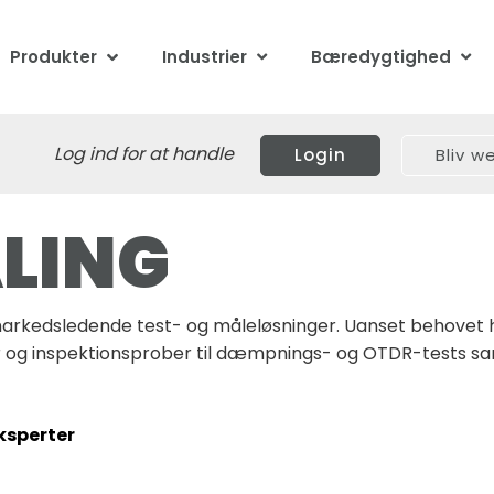
Produkter
Industrier
Bæredygtighed
Log ind for at handle
Login
Bliv 
ÅLING
 markedsledende test- og måleløsninger. Uanset behovet h
kilder og inspektionsprober til dæmpnings- og OTDR-tests 
ksperter