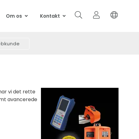
Om os
Kontakt
webkunde
ar vi det rette
samt avancerede