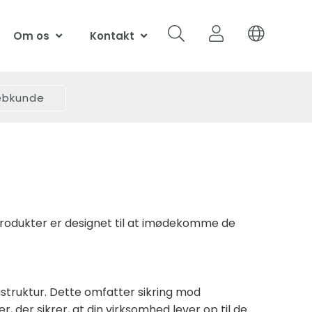
Om os
Kontakt
webkunde
produkter er designet til at imødekomme de
rastruktur. Dette omfatter sikring mod
, der sikrer, at din virksomhed lever op til de