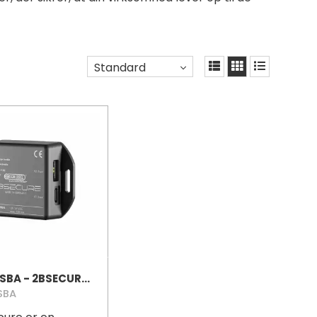
Standard
TBSUSBA - 2BSECURE - MAKSIMAL SIKKERHED FOR USB-INTERFACES
SBA