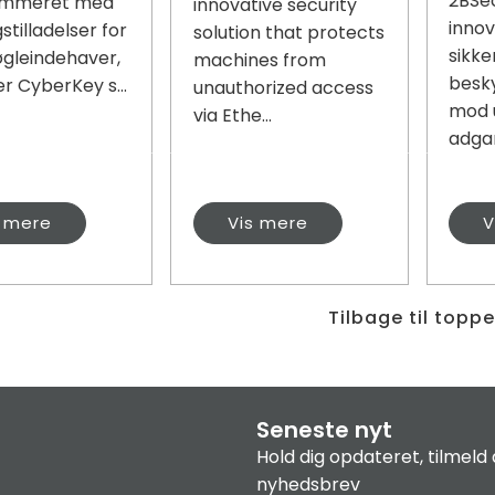
2BSe
ammeret med
innovative security
innov
tilladelser for
solution that protects
sikke
øgleindehaver,
machines from
besk
r CyberKey s...
unauthorized access
mod 
via Ethe...
adgan
s mere
Vis mere
V
Tilbage til topp
Seneste nyt
Hold dig opdateret, tilmeld 
nyhedsbrev