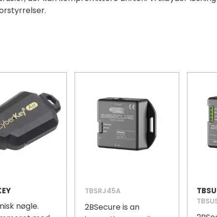
orstyrrelser.
KEY
TBSRJ45A
TBSU
nisk nøgle.
2BSecure is an