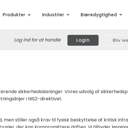
Produkter
Industrier
Bæredygtighed
Log ind for at handle
Login
Bliv 
 førende sikkerhedsløsninger. Vores udvalg af sikkerheds
tningslinjer i NIS2-direktivet.
men stiller også krav til fysisk beskyttelse af kritisk inf
sler, der kan kompromittere driften. Vi tilbyder løsninger