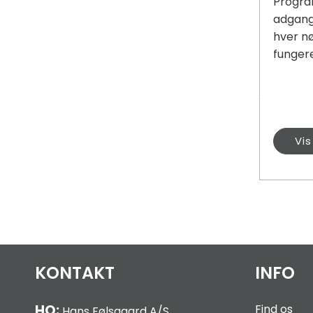
Progr
adgangs
hver n
fungere
Vi
KONTAKT
INFO
HQ:
Find os
Hans Følsgaard A/S