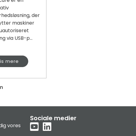
cure er en
ativ
rhedsløsning, der
ytter maskiner
uautoriseret
g via USB-p...
is mere
en
Sociale medier
dig vores