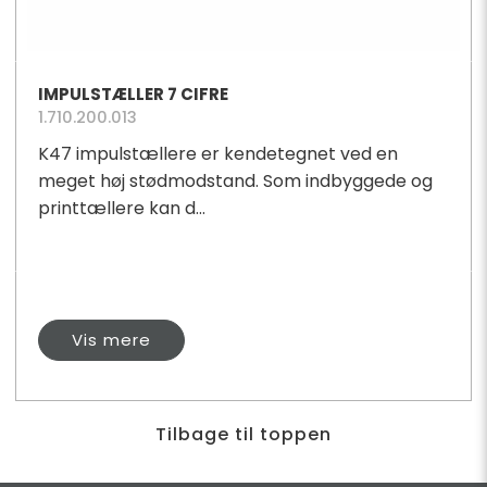
IMPULSTÆLLER 7 CIFRE
1.710.200.013
K47 impulstællere er kendetegnet ved en
meget høj stødmodstand. Som indbyggede og
printtællere kan d...
Vis mere
Tilbage til toppen