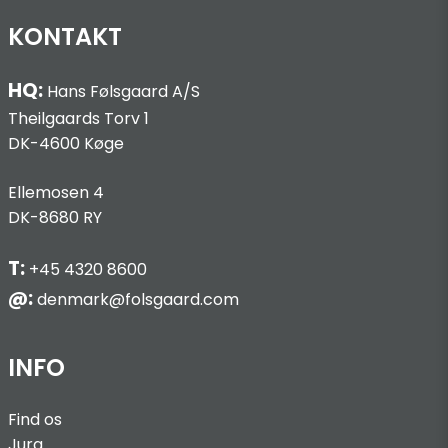
KONTAKT
HQ:
Hans Følsgaard A/S
Theilgaards Torv 1
DK-4600 Køge
Ellemosen 4
DK-8680 RY
T:
+45 4320 8600
@:
denmark@folsgaard.com
INFO
Find os
Jura