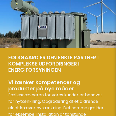
FØLSGAARD ER DEN ENKLE PARTNER I
KOMPLEKSE UDFORDRINGER I
ENERGIFORSYNINGEN
Vi tænker kompetencer og
produkter på nye måder
Fællesnævneren for vores kunder er behovet
for nytænkning. Opgradering af et aldrende
elnet kræver nytænkning. Det samme gælder
for eksempel installation af tonstunge