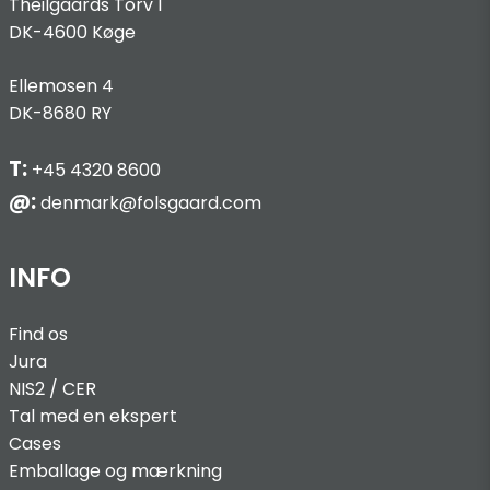
Theilgaards Torv 1
DK-4600 Køge
Ellemosen 4
DK-8680 RY
T:
+45 4320 8600
@:
denmark@folsgaard.com
INFO
Find os
Jura
NIS2 / C
ER
Tal med en ekspert
Cases
Emballage og mærkning