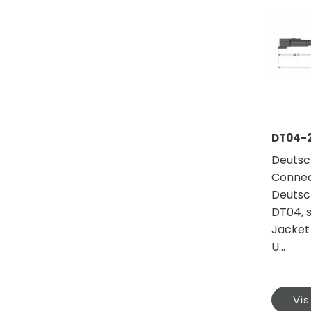
DT04-
Deutsc
Connec
Deutsc
DT04, s
Jacket
U...
Vi