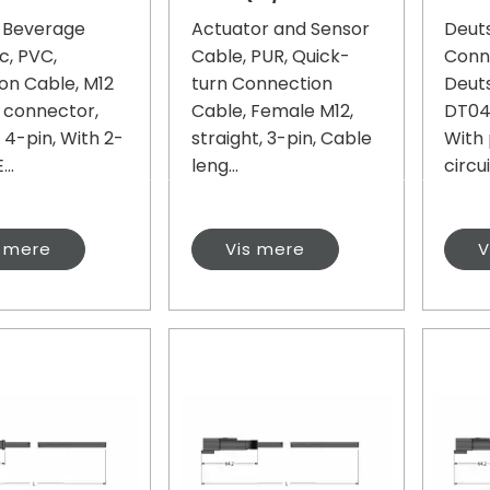
 Beverage
Actuator and Sensor
Deut
c, PVC,
Cable, PUR, Quick-
Conn
on Cable, M12
turn Connection
Deut
 connector,
Cable, Female M12,
DT04,
 4-pin, With 2-
straight, 3-pin, Cable
With 
...
leng...
circui.
s mere
Vis mere
V