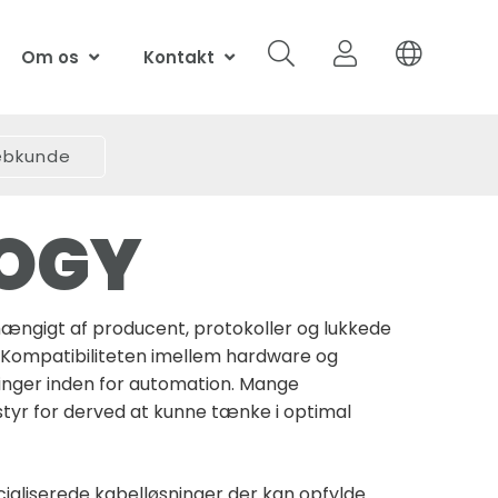
Om os
Kontakt
webkunde
LOGY
ængigt af producent, protokoller og lukkede
r. Kompatibiliteten imellem hardware og
ringer inden for automation. Mange
tyr for derved at kunne tænke i optimal
cialiserede kabelløsninger der kan opfylde