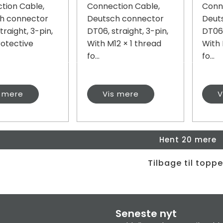
tion Cable,
Connection Cable,
Conn
h connector
Deutsch connector
Deut
traight, 3-pin,
DT06, straight, 3-pin,
DT06,
rotective
With M12 × 1 thread
With 
fo...
fo...
s mere
Vis mere
V
Hent 20 mere
Tilbage til topp
Seneste nyt