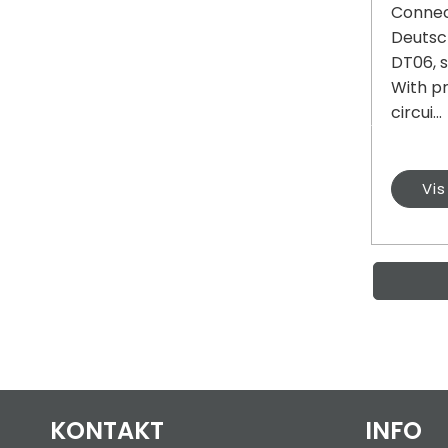
Connec
Deutsc
DT06, s
With p
circui...
Vi
KONTAKT
INFO