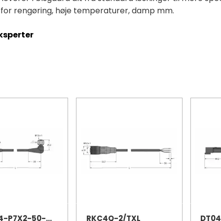
erfor rengøring, høje temperaturer, damp mm.
ksperter
WKH4.4-P7X2-50-WKH4.4-P7X2/TFE
RKC4Q-2/TXL
DT04