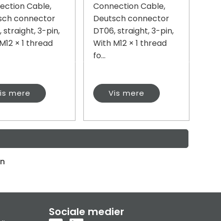
ection Cable,
Connection Cable,
sch connector
Deutsch connector
 straight, 3-pin,
DT06, straight, 3-pin,
M12 × 1 thread
With M12 × 1 thread
fo...
is mere
Vis mere
en
Sociale medier