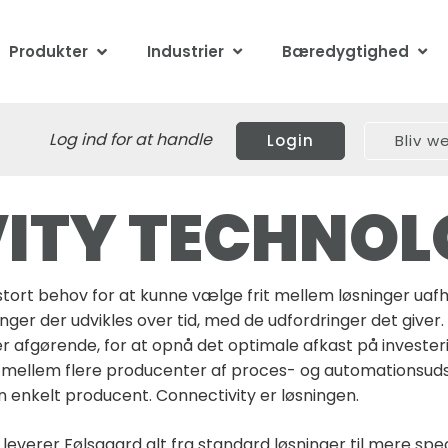
Produkter
Industrier
Bæredygtighed
Log ind for at handle
Login
Bliv 
ITY TECHNO
ort behov for at kunne vælge frit mellem løsninger uafh
nger der udvikles over tid, med de udfordringer det give
 er afgørende, for at opnå det optimale afkast på investe
t mellem flere producenter af proces- og automationsuds
n enkelt producent. Connectivity er løsningen.
leverer Følsgaard alt fra standard løsninger til mere spe