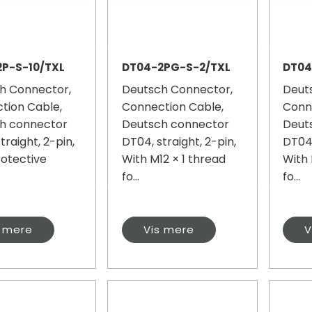
P-S-10/TXL
DT04-2PG-S-2/TXL
DT04
h Connector,
Deutsch Connector,
Deut
tion Cable,
Connection Cable,
Conn
h connector
Deutsch connector
Deut
traight, 2-pin,
DT04, straight, 2-pin,
DT04,
rotective
With M12 × 1 thread
With 
fo...
fo...
s mere
Vis mere
V