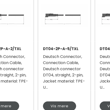
2P-A-2/TXL
DT04-2P-A-5/TXL
DT04
h Connector,
Deutsch Connector,
Deut
tion Cable,
Connection Cable,
Conn
h connector
Deutsch connector
Deut
traight, 2-pin,
DT04, straight, 2-pin,
DT04,
 material: TPE-
Jacket material: TPE-
Jacke
U...
U...
s mere
Vis mere
V