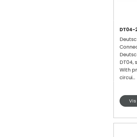
DT04-2
Deutsc
Connec
Deutsc
DT04, s
With p
circui...
Vi