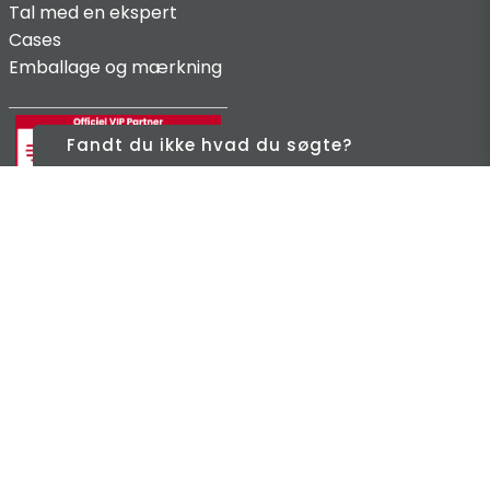
Tal med en ekspert
Cases
Emballage og mærkning
Fandt du ikke hvad du søgte?
Seneste nyt
Hold dig opdateret, tilmeld dig vores nyhedsbrev
Tilmeld
Sociale medier