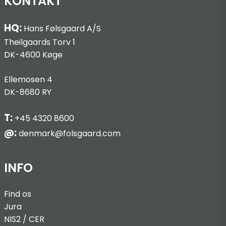
KONTAKT
HQ:
Hans Følsgaard A/S
Theilgaards Torv 1
DK-4600 Køge
Ellemosen 4
DK-8680 RY
T:
+45 4320 8600
@:
denmark@folsgaard.com
INFO
Find os
Jura
NIS2 / C
ER