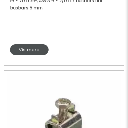
16 - 70 mm², AWG 6 - 2/0 for busbars flat
busbars 5 mm.
Vis mere