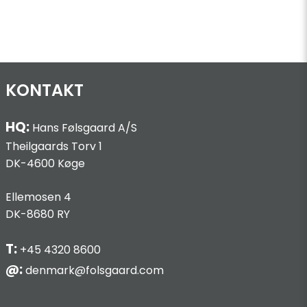
KONTAKT
HQ:
Hans Følsgaard A/S
Theilgaards Torv 1
DK-4600 Køge
Ellemosen 4
DK-8680 RY
T:
+45 4320 8600
@:
denmark@folsgaard.com