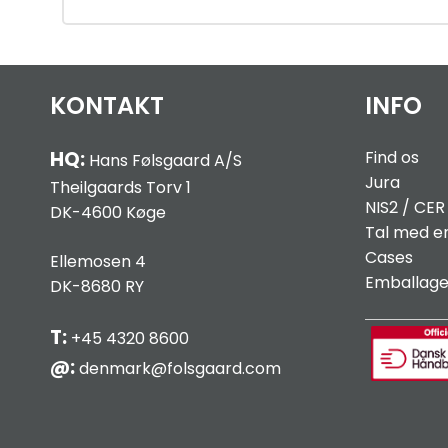
KONTAKT
INFO
HQ:
Find os
Hans Følsgaard A/S
Jura
Theilgaards Torv 1
NIS2 / C
ER
DK-4600 Køge
Tal med e
Cases
Ellemosen 4
Emballag
DK-8680 RY
T:
+45 4320 8600
@:
denmark@folsgaard.com