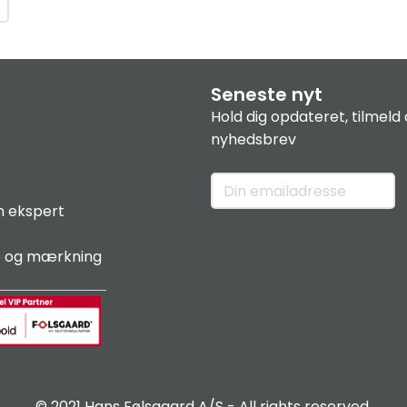
Seneste nyt
Hold dig opdateret, tilmeld 
nyhedsbrev
n ekspert
e og mærkning
© 2021 Hans Følsgaard A/S - All rights reserved.