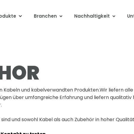
odukte
Branchen
Nachhaltigkeit
Un
nd Funktionen zu aktivieren
Login
Regist
EHÖR
n Kabeln und kabelverwandten Produkten.Wir liefern alle 
rfügen über umfangreiche Erfahrung und liefern qualitati
.
sind und sowohl Kabel als auch Zubehör in hoher Qualität