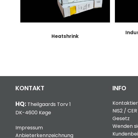
Indu
Heatshrink
KONTAKT
INFO
Kontaktier
HQ:
Theilgaards Torv 1
NIS2 / CER
DK-4600 Køge
Gesetz
Wenden sie
Impressum
Kundenbei
Anbieterkennzeichnung