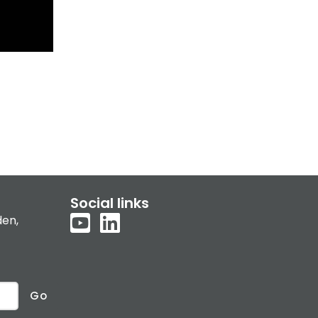
Social links
den,
Go