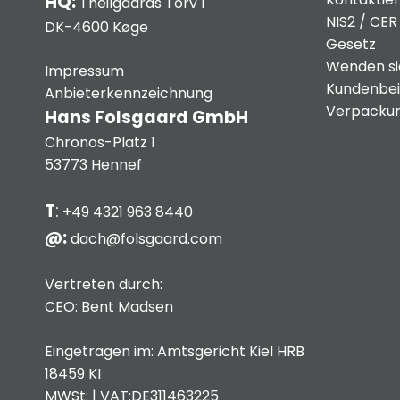
HQ:
Theilgaards Torv 1
NIS2 / CER
DK-4600 Køge
Gesetz
Wenden sie
Impressum
Kundenbei
Anbieterkennzeichnung
Verpackun
Hans Folsgaard GmbH
Chronos-Platz 1
53773 Hennef
T
:
+49 4321 963 8440
@:
dach@folsgaard.com
Vertreten durch:
CEO: Bent Madsen
Eingetragen im: Amtsgericht Kiel HRB
18459 KI
MWSt: | VAT:DE311463225