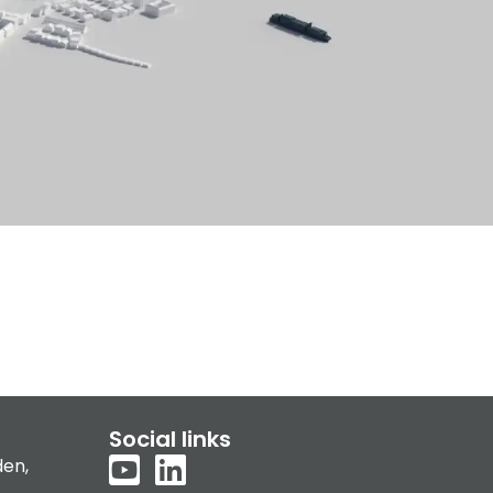
Social links
den,