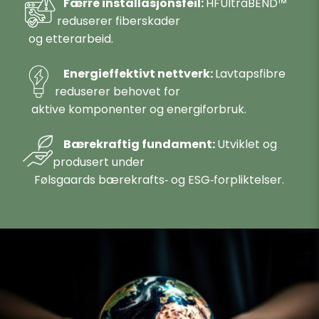
Færre installasjonsfeil:
HFUltraBEND™
reduserer fiberskader
og etterarbeid.
Energieffektivt nettverk:
Lavtapsfibre
reduserer behovet for
aktive komponenter og energiforbruk.
Bærekraftig fundament:
Utviklet og
produsert under
Følsgaards bærekrafts‑ og ESG‑forpliktelser.