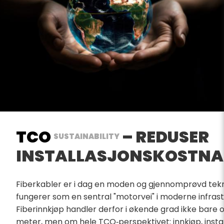
TCO
– REDUSER
SUSTAINABILITY
INSTALLASJONSKOSTNA
Fiberkabler er i dag en moden og gjennomprøvd tek
fungerer som en sentral "motorvei" i moderne infrast
Fiberinnkjøp handler derfor i økende grad ikke bare 
meter, men om hele TCO‑perspektivet: innkjøp, instal