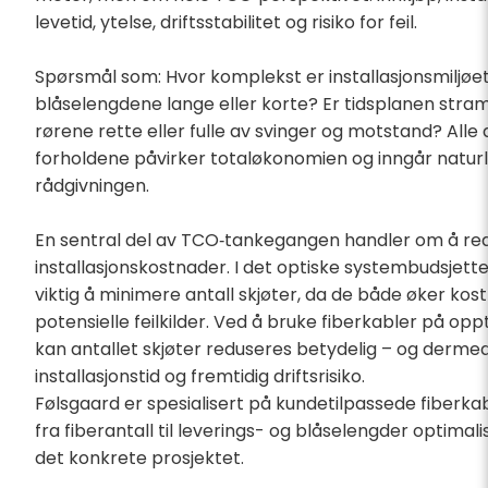
levetid, ytelse, driftsstabilitet og risiko for feil.
Spørsmål som: Hvor komplekst er installasjonsmiljøet
blåselengdene lange eller korte? Er tidsplanen stram
rørene rette eller fulle av svinger og motstand? Alle 
forholdene påvirker totaløkonomien og inngår naturli
rådgivningen.
En sentral del av TCO‑tankegangen handler om å re
installasjonskostnader. I det optiske systembudsjette
viktig å minimere antall skjøter, da de både øker kos
potensielle feilkilder. Ved å bruke fiberkabler på oppt
kan antallet skjøter reduseres betydelig – og derme
installasjonstid og fremtidig driftsrisiko.
Følsgaard er spesialisert på kundetilpassede fiberkab
fra fiberantall til leverings- og blåselengder optimalis
det konkrete prosjektet.