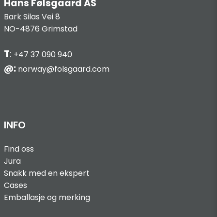
Hans Følsgaard AS
Bark Silas Vei 8
NO-4876 Grimstad
T
:
+47 37 090 940
@:
norway@folsgaard.com
INFO
Find oss
Jura
Snakk med en ekspert
Cases
Emballasje og merking