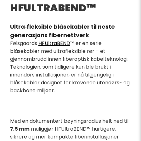
HFULTRABEND™
Ultra‑fleksible blåsekabler til neste
generasjons fibernettverk
Følsgaards
HFUltraBEND
™ er en serie
blåsekabler med ultrafleksible rør – et
gjennombrudd innen fiberoptisk kabelteknologi.
Teknologien, som tidligere kun ble brukt i
innendørs installasjoner, er nå tilgjengelig i
blåsekabler designet for krevende utendørs- og
backbone‑miljøer.
Med en dokumentert bøyningsradius helt ned til
7,5 mm
muliggjør HFUltraBEND™ hurtigere,
sikrere og mer kompakte fiberinstallasjoner