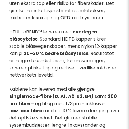
uten ekstra tap eller risiko for fiberskader. Det
gir større installasjonsfrihet i samlebokser,
mid‑span‑løsninger og OFD‑racksystemer.
HFUltraBEND™ leveres med
overlegen
blåseytelse
. Standard HDPE‑kapper sikrer
stabile blåseegenskaper, mens Nylon 12‑kapper
kan gi
20–30 % bedre blåseytelse
. Resultatet
er lengre blåsedistanser, færre samlinger,
lavere optiske tap og redusert vedlikehold over
nettverkets levetid.
Kablene kan leveres med alle gjengse
singlemode‑fibre (D, A1, A2, B3, B4)
samt
200
μm‑fibre
– og til og med 173 µm – inklusive
low‑loss‑fibre
med ca. 10 % lavere demping over
det optiske vinduet. Det gir mer stabile
systembudsjetter, lengre linkavstander og