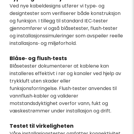
Ved nye kabeldesigns utfører vi type‑ og
designtester som verifiserer både konstruksjon
og funksjon. I tillegg til standard IEC‑tester
gjennomfører vi også blåsetester, flush‑tester
og installasjonssimuleringer som avspeiler reelle
installasjons‑ og miljøforhold.
Blåse‑ og flush‑tests
Blåsetester dokumenterer at kablene kan
installeres effektivt i rør og kanaler ved hjelp av
trykkluft uten skader eller
funksjonsforringelse. Flush‑tester anvendes til
vannflush‑kabler og validerer
motstandsdyktighet overfor vann, fukt og
væskestrømmer under installasjon og drift.
Testet til virkeligheten
Våre installasjonstester omfatter konnektivitet,