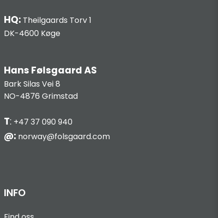
HQ:
Theilgaards Torv 1
DK-4600 Køge
Hans Følsgaard AS
Bark Silas Vei 8
NO-4876 Grimstad
T
:
+47 37 090 940
@:
norway@folsgaard.com
INFO
Find oss