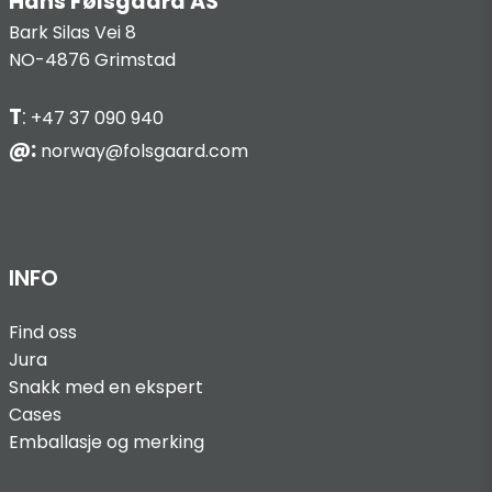
Hans Følsgaard AS
Bark Silas Vei 8
NO-4876 Grimstad
T
:
+47 37 090 940
@:
norway@folsgaard.com
INFO
Find oss
Jura
Snakk med en ekspert
Cases
Emballasje og merking