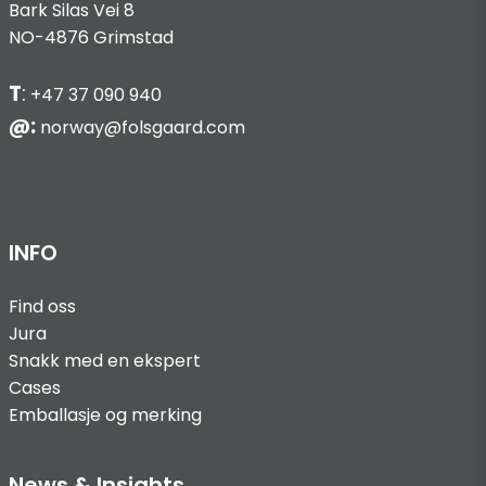
Bark Silas Vei 8
NO-4876 Grimstad
T
:
+47 37 090 940
@:
norway@folsgaard.com
INFO
Find oss
Jura
Snakk med en ekspert
Cases
Emballasje og merking
News & Insights