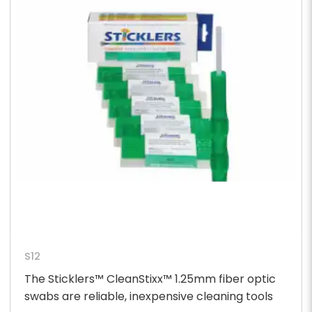
S12
The Sticklers™ CleanStixx™ 1.25mm fiber optic
swabs are reliable, inexpensive cleaning tools