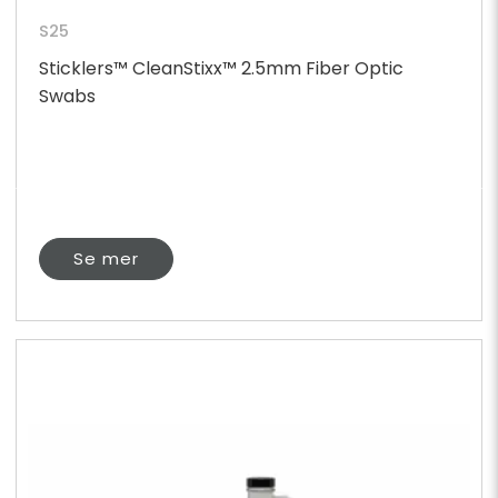
S25
Sticklers™ CleanStixx™ 2.5mm Fiber Optic
Swabs
Se mer