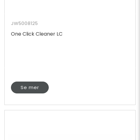
JW5008125
One Click Cleaner LC
Se mer