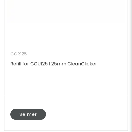
CCR125
Refill for CCU125 1.25mm CleanClicker
Se mer