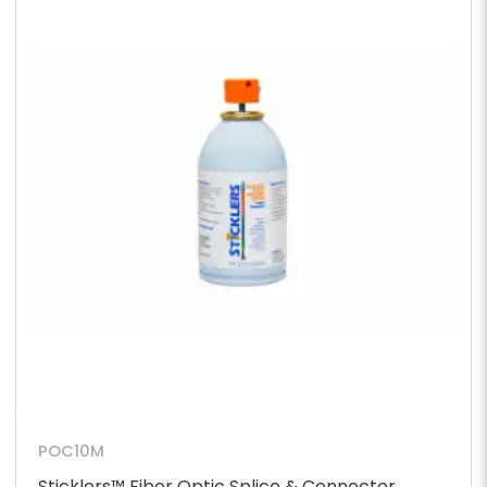
POC10M
Sticklers™ Fiber Optic Splice & Connector