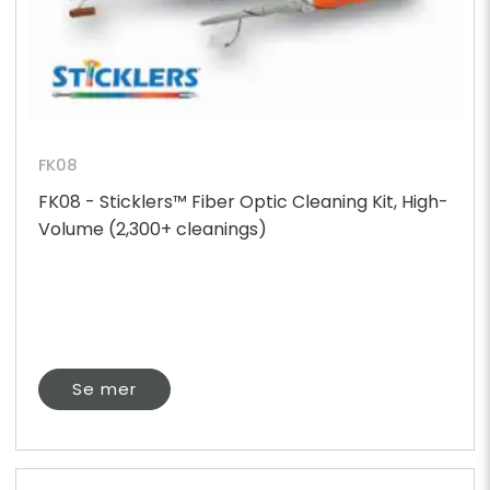
FK08
FK08 - Sticklers™ Fiber Optic Cleaning Kit, High-
Volume (2,300+ cleanings)
Se mer