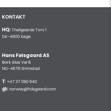
KONTAKT
HQ:
Theilgaards Torv 1
DK-4600 Køge
Hans Følsgaard AS
Bark Silas Vei 8
NO-4876 Grimstad
T
:
+47 37 090 940
@:
norway@folsgaard.com