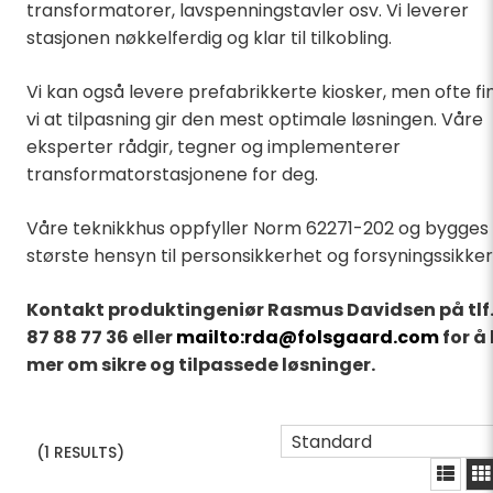
transformatorer, lavspenningstavler osv. Vi leverer
stasjonen nøkkelferdig og klar til tilkobling.
Vi kan også levere prefabrikkerte kiosker, men ofte fi
vi at tilpasning gir den mest optimale løsningen. Våre
eksperter rådgir, tegner og implementerer
transformatorstasjonene for deg.
Våre teknikkhus oppfyller Norm 62271-202 og bygge
største hensyn til personsikkerhet og forsyningssikker
Kontakt produktingeniør Rasmus Davidsen på tlf.
87 88 77 36 eller
mailto:rda@folsgaard.com
for å
mer om sikre og tilpassede løsninger.
Standard
(1 RESULTS)