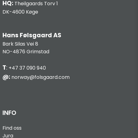
HQ:
Theilgaards Torv 1
DK-4600 Køge
Hans Følsgaard AS
Bark Silas Vei 8
NO-4876 Grimstad
T
:
+47 37 090 940
@:
norway@folsgaard.com
INFO
Find oss
Jura