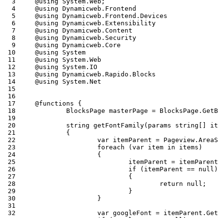
  3
  4
  5
  6
  7
  8
  9
 10
 11
 12
 13
 14
 15
 16
 17
 18
 19
 20
 21
 22
 23
 24
 25
 26
 27
 28
 29
 30
 31
 32