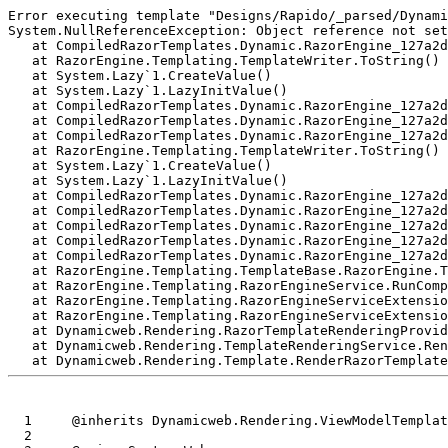
Error executing template "Designs/Rapido/_parsed/Dynami
System.NullReferenceException: Object reference not set
   at CompiledRazorTemplates.Dynamic.RazorEngine_127a2d
   at RazorEngine.Templating.TemplateWriter.ToString()

   at System.Lazy`1.CreateValue()

   at System.Lazy`1.LazyInitValue()

   at CompiledRazorTemplates.Dynamic.RazorEngine_127a2d
   at CompiledRazorTemplates.Dynamic.RazorEngine_127a2d
   at CompiledRazorTemplates.Dynamic.RazorEngine_127a2d
   at RazorEngine.Templating.TemplateWriter.ToString()

   at System.Lazy`1.CreateValue()

   at System.Lazy`1.LazyInitValue()

   at CompiledRazorTemplates.Dynamic.RazorEngine_127a2d
   at CompiledRazorTemplates.Dynamic.RazorEngine_127a2d
   at CompiledRazorTemplates.Dynamic.RazorEngine_127a2d
   at CompiledRazorTemplates.Dynamic.RazorEngine_127a2d
   at CompiledRazorTemplates.Dynamic.RazorEngine_127a2d
   at RazorEngine.Templating.TemplateBase.RazorEngine.T
   at RazorEngine.Templating.RazorEngineService.RunComp
   at RazorEngine.Templating.RazorEngineServiceExtensio
   at RazorEngine.Templating.RazorEngineServiceExtensio
   at Dynamicweb.Rendering.RazorTemplateRenderingProvid
   at Dynamicweb.Rendering.TemplateRenderingService.Ren
  1
  2